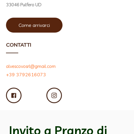
33046 Pulfero UD
Come arrivarci
CONTATTI
alvescovosrl@gmail.com
+39 3792616073
Invito a Pranzo di