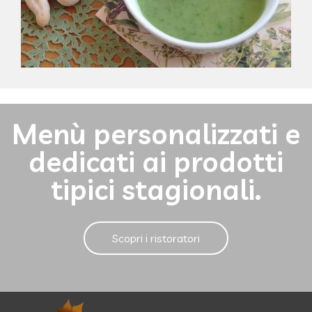
Menù personalizzati e
dedicati ai prodotti
tipici stagionali.
Scopri i ristoratori