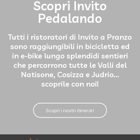
Scopri Invito
Pedalando
Tutti i ristoratori di Invito a Pranzo
sono raggiungibili in bicicletta ed
in e-bike lungo splendidi sentieri
che percorrono tutte le Valli del
Natisone, Cosizza e Judrio...
scoprile con noi!
Scopri i nostri itinerari